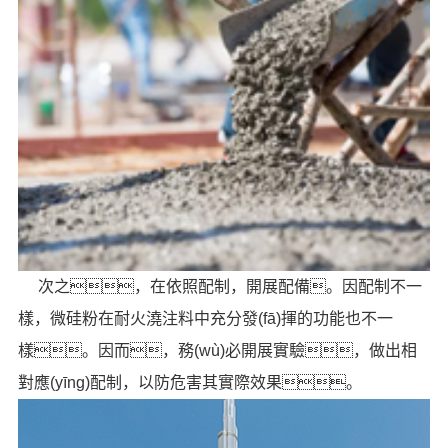
次之，在依照配制，開展配備。因配制不一
樣，微硅粉在耐火澆注料中充分發(fā)揮的功能也不一
樣。因而，務(wù)必開展實驗，做出相
對應(yīng)配制，以防危害其實際效果。