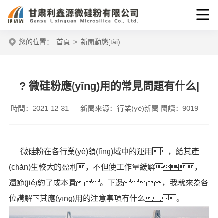
您的位置：
首頁
>
新聞動態(tài)
? 微硅粉應(yīng)用的常見問題有什么|
時間：2021-12-31
新聞來源：行業(yè)新聞
閱讀：9019
微硅粉
在各行業(yè)領(lǐng)域中的運用，給其產
(chǎn)生較大的盈利，不但使工作量緩解，
還節(jié)約了成本費。下邊，我就來為各
位講解下其應(yīng)用的注意事項有什么。