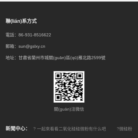
聯(lián)系方式
電話：86-931-8516622
郵箱：sun@gslxy.cn
地址：甘肅省蘭州市城關(guān)區(qū)雁北路2599號
關(guān)注微信
新聞中心：
? 一起來看看二氧化硅硅微粉有什么吧
?微硅粉的