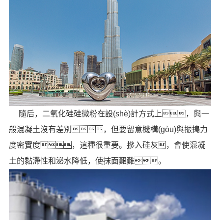
隨后，二氧化硅硅微粉在設(shè)計方式上，與一
般混凝土沒有差別，但要留意機構(gòu)與振搗力
度密實度，這種很重要。摻入硅灰，會使混凝
土的黏滯性和泌水降低，使抹面艱難。