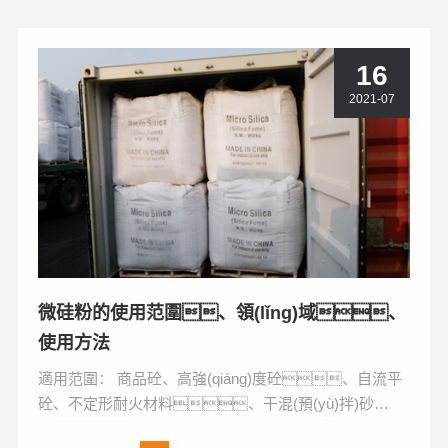
16
2021-07
微硅粉的使用范圍、領(lǐng)域、
使用方法
適用范圍： 商品砼、高強(qiáng)度砼、自流平
砼、不定形耐火材料、干混(預(yù)拌)砂
漿、高強(qiáng)度無收縮灌漿料、耐磨工