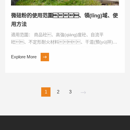
微硅粉的使用范圍、領(lǐng)域、使
用方法
適用范圍： 商品砼、高強(qiáng)度砼、自流平
砼、不定形耐火材料、干混(預(yù)拌)砂
漿、高強(qiáng)度無收縮灌漿料、耐磨
工業(yè)地...
Explore More
1
2
3