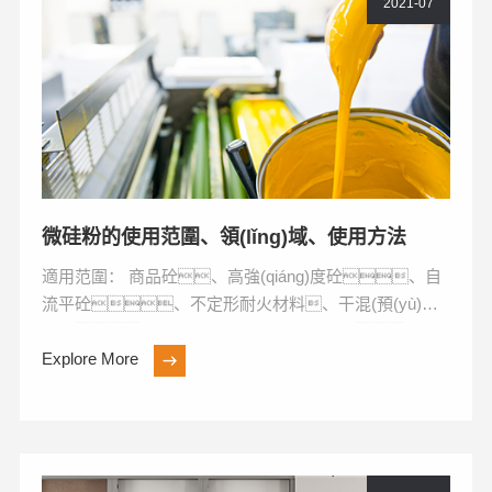
2021-07
微硅粉的使用范圍、領(lǐng)域、使用方法
適用范圍： 商品砼、高強(qiáng)度砼、自
流平砼、不定形耐火材料、干混(預(yù)拌)
砂漿、高強(qiáng)度無收縮灌漿料、耐
磨工業(yè)地...
Explore More