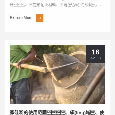
砼、不定形耐火材料、干混(預(yù)拌)砂漿、高
強(qiáng)度無收縮灌漿料、耐磨工業(yè)地...
Explore More
16
2021-07
微硅粉的使用范圍、領(lǐng)域、使