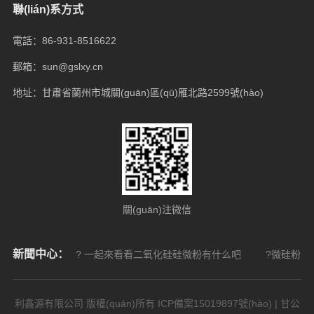
聯(lián)系方式
電話：86-931-8516622
郵箱：sun@gslxy.cn
地址：甘肅省蘭州市城關(guān)區(qū)雁北路2599號(hào)
關(guān)注微信
新聞中心：
? 一起來看看二氧化硅硅微粉有什么吧
?微硅粉的
利鑫源有限公司 版權(quán)所有
ICP備案15019897號(hào)
| 甘公