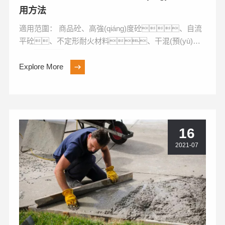
用方法
適用范圍： 商品砼、高強(qiáng)度砼、自流
平砼、不定形耐火材料、干混(預(yù)拌)
砂漿、高強(qiáng)度無收縮灌漿料、耐磨工業
(yè)地...
Explore More
16
2021-07