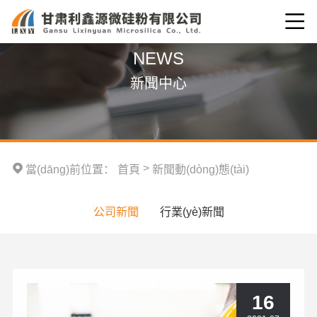
NEWS
新聞中心
>
當(dāng)前位置：
首頁
新聞動(dòng)態(tài)
公司新聞
行業(yè)新聞
16