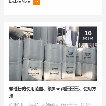
業(yè)地...
Explore More
16
2021-07
微硅粉的使用范圍、領(lǐng)域、使用方
法
適用范圍： 商品砼、高強(qiáng)度砼、自流平