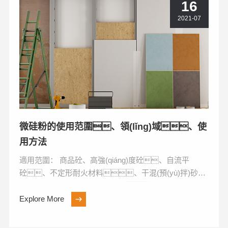
16
2021-07
微硅粉的使用范圍、領(lǐng)域、使
用方法
適用范圍： 商品砼、高強(qiáng)度砼、自流平
砼、不定形耐火材料、干混(預(yù)拌)砂
漿、高強(qiáng)度無收縮灌漿料、耐磨工業(yè)
地...
Explore More