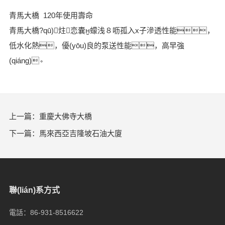
青馬大橋 120年使用壽命
青馬大橋?qū)炷恋囊蠓浅８呖孤入x子滲透性能，
低水化熱，優(yōu)良的泵送性能，高早強
(qiáng)。
上一篇：
重慶大佛寺大橋
下一篇：
馬來西亞吉隆坡石油大廈
聯(lián)系方式
電話：86-931-8516622