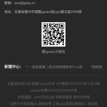
郵箱：sun@gslxy.cn
地址：甘肅省蘭州市城關(guān)區(qū)雁北路2599號
關(guān)注微信
新聞中心：
? 一起來看看二氧化硅硅微粉有什么吧
?微硅粉的
利鑫源有限公司 版權(quán)所有
ICP備案15019897號
| 甘公網
(wǎng)安備62010202004018號
友情鏈接：
azbil日本山武
增碳劑廠家
惠州拉伸膜
合肥戶外寫真機(jī)
電輻射管
工業(yè)潤滑油廠家
DL-酒石酸